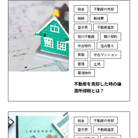
税金
不動産の売却
相続
解体費
空き家
不動産査定
旭川不動産
媒介契約
中古物件
住み替え
買取
中古マンション
管理
土地
築浅物件
不動産を売却した時の譲
渡所得税とは？
税金
不動産の売却
空き家
不動産査定