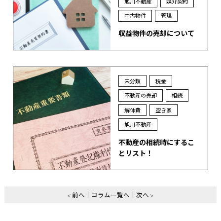
旭川不動産
媒介契約
中古物件
管理
収益物件の売却について
未分類
税金
不動産の売却
相続
解体費
空き家
旭川不動産
不動産の相続時にするこ
とリスト！
前へ
コラム一覧へ
次へ