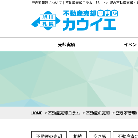
空き家管理について｜不動産売却コラム｜旭川・札幌の不動産売却・
売却実績
イベン
旭川市
札幌市
全て
HOME
>
不動産売却コラム
>
不動産の売却
>
空き家管理
不動産の売却
相続
空き家
不動産査