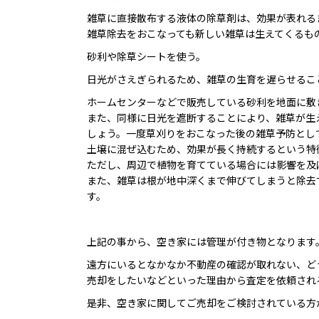
雑草に直接散布する液体の除草剤は、効果が表れる
雑草除去をおこなっても新しい雑草は生えてくるも
砂利や除草シートを使う。
日光がさえぎられるため、雑草の生育を遅らせるこ
ホームセンターなどで販売している砂利を地面に敷
また、同様に日光を遮断することにより、雑草が生
しょう。一度草刈りをおこなった後の雑草予防とし
土壌に混ぜ込むため、効果が長く持続するという特
ただし、周辺で植物を育てている場合には影響を及
また、雑草は根が地中深くまで伸びてしまうと除去
す。
上記の事から、空き家には管理が付き物となります
遠方にいるとなかなか不動産の確認が取れない、ど
売却をしたいなどといった理由から査定を依頼され
是非、空き家に関してご売却をご検討されている方