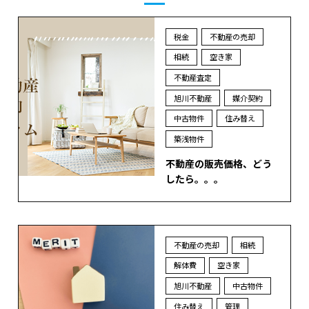
税金
不動産の売却
相続
空き家
不動産査定
旭川不動産
媒介契約
中古物件
住み替え
築浅物件
不動産の販売価格、どう
したら。。。
不動産の売却
相続
解体費
空き家
旭川不動産
中古物件
住み替え
管理