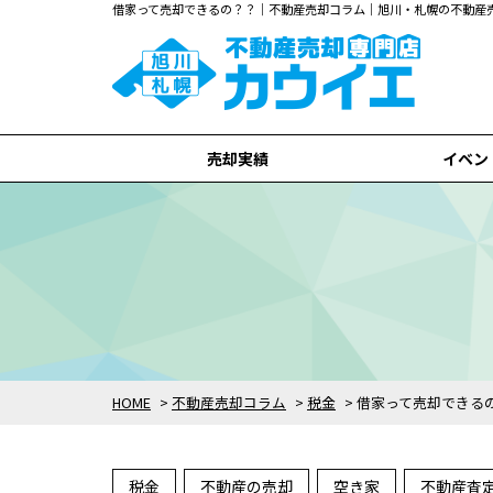
借家って売却できるの？？｜不動産売却コラム｜旭川・札幌の不動産
売却実績
イベン
旭川市
札幌市
全て
HOME
>
不動産売却コラム
>
税金
>
借家って売却できる
税金
不動産の売却
空き家
不動産査