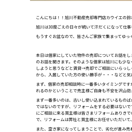
こんにちは！！旭川不動産売却専門店カウイエの鈴
旭川は30度ごえの日々が続いて汗だくになって仕
もうすぐお盆なので、皆さんご家族で集まってゆっ
本日は借家にしていた物件の売却についてお話をし
のお話を聞きます。そのような借家は旭川にも少な
しようと思うなどと賃貸→売却でご相談にいらっし
から、入居していた方の使い勝手が・・・などと気
まず、借家の売却相談時に一番多いタイミングです
れるのかということで売主様ご自身も不安を沢山抱
まず一番多いのは、古いし使い込まれているものば
ではないのですが、リフォームをする必要はないで
にご相談に来る買主様は皆さまリフォームありきで
で、リフォームは弊社と買主様にお任せいただいて
また、空き家になってしまうことで、劣化が進み売