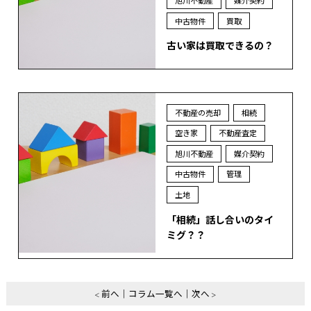
中古物件
買取
古い家は買取できるの？
不動産の売却
相続
空き家
不動産査定
旭川不動産
媒介契約
中古物件
管理
土地
「相続」話し合いのタイ
ミグ？？
前へ
コラム一覧へ
次へ