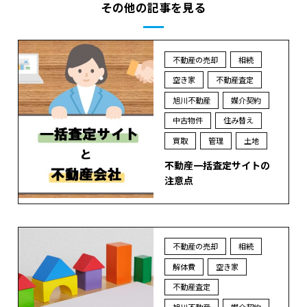
その他の記事を見る
不動産の売却
相続
空き家
不動産査定
旭川不動産
媒介契約
中古物件
住み替え
買取
管理
土地
不動産一括査定サイトの
注意点
不動産の売却
相続
解体費
空き家
不動産査定
旭川不動産
媒介契約