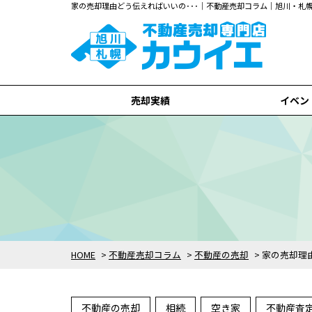
家の売却理由どう伝えればいいの･･･｜不動産売却コラム｜旭川・
売却実績
イベン
旭川市
札幌市
全て
HOME
>
不動産売却コラム
>
不動産の売却
>
家の売却理
不動産の売却
相続
空き家
不動産査