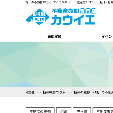
旭川の不動産の状況ってどうなの･･･｜不動産売却コラム｜旭川・
売却実績
イベン
旭川市
札幌市
全て
HOME
>
不動産売却コラム
>
不動産の売却
>
旭川の不動
不動産の売却
相続
空き家
不動産査