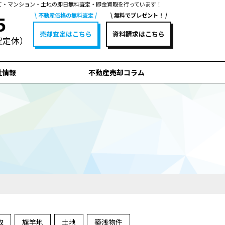
て・マンション・土地の即日無料査定・即金買取を行っています！
不動産価格の無料査定
無料でプレゼント！
5
売却査定はこちら
資料請求はこちら
水曜定休）
社情報
不動産売却コラム
取
旗竿地
土地
築浅物件