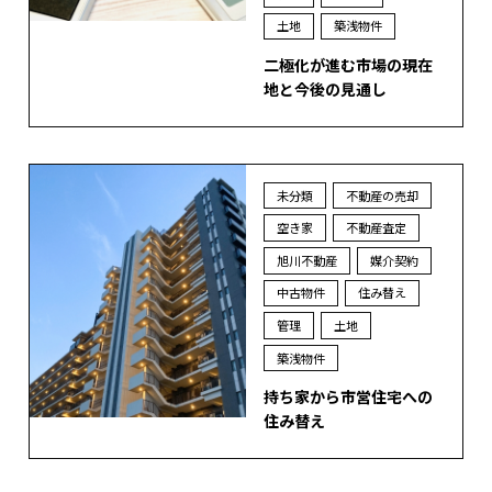
土地
築浅物件
二極化が進む市場の現在
地と今後の見通し
未分類
不動産の売却
空き家
不動産査定
旭川不動産
媒介契約
中古物件
住み替え
管理
土地
築浅物件
持ち家から市営住宅への
住み替え