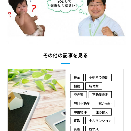
その他の記事を見る
税金
不動産の売却
相続
解体費
空き家
不動産査定
旭川不動産
媒介契約
中古物件
住み替え
買取
中古マンション
管理
旗竿地