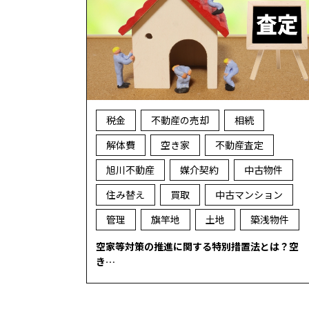
税金
不動産の売却
相続
解体費
空き家
不動産査定
旭川不動産
媒介契約
中古物件
住み替え
買取
中古マンション
管理
旗竿地
土地
築浅物件
空家等対策の推進に関する特別措置法とは？空
き…