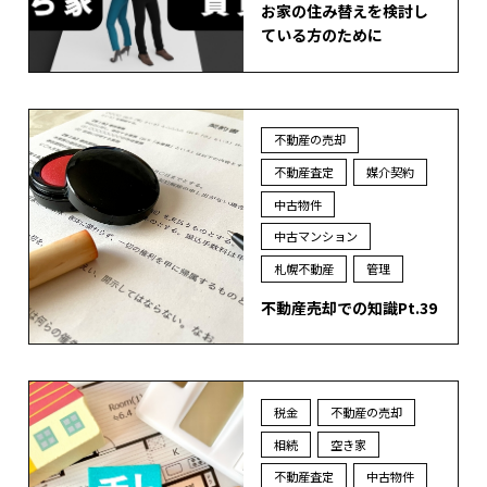
お家の住み替えを検討し
ている方のために
不動産の売却
不動産査定
媒介契約
中古物件
中古マンション
札幌不動産
管理
不動産売却での知識Pt.39
税金
不動産の売却
相続
空き家
不動産査定
中古物件