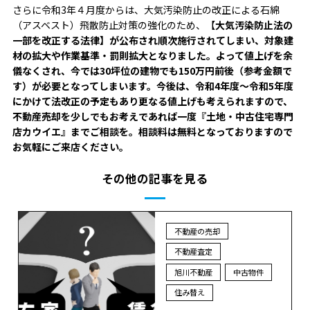
さらに令和3年４月度からは、大気汚染防止の改正による石綿
（アスベスト）飛散防止対策の強化のため、【
大気汚染防止法の
一部を改正する法律】
が公布され順次施行さ
れてしまい、対象建
材の拡大や作業基準・罰則拡大となりました。よって値上げを余
儀なくされ、今では30坪位の建物でも150万円前後（参考金額で
す）が必要となってしまいます。今後は、令和4年度～令和5年度
にかけて法改正の予定もあり更なる値上げも考えられますので、
不動産売却を少しでもお考えであれば一度『土地・中古住宅専門
店カウイエ』までご相談を。相談料は無料となっておりますので
お気軽にご来店ください。
その他の記事を見る
不動産の売却
不動産査定
旭川不動産
中古物件
住み替え