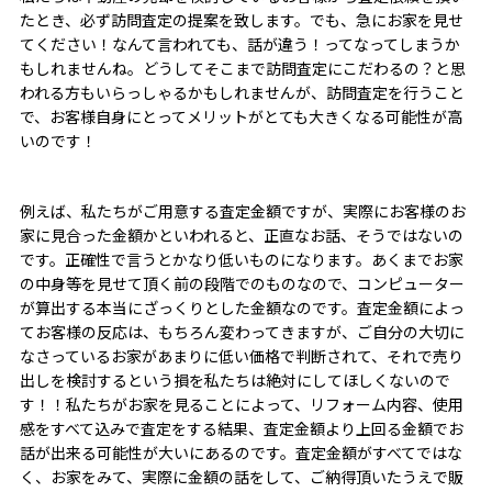
たとき、必ず訪問査定の提案を致します。でも、急にお家を見せ
てください！なんて言われても、話が違う！ってなってしまうか
もしれませんね。どうしてそこまで訪問査定にこだわるの？と思
われる方もいらっしゃるかもしれませんが、訪問査定を行うこと
で、お客様自身にとってメリットがとても大きくなる可能性が高
いのです！
例えば、私たちがご用意する査定金額ですが、実際にお客様のお
家に見合った金額かといわれると、正直なお話、そうではないの
です。正確性で言うとかなり低いものになります。あくまでお家
の中身等を見せて頂く前の段階でのものなので、コンピューター
が算出する本当にざっくりとした金額なのです。査定金額によっ
てお客様の反応は、もちろん変わってきますが、ご自分の大切に
なさっているお家があまりに低い価格で判断されて、それで売り
出しを検討するという損を私たちは絶対にしてほしくないので
す！！私たちがお家を見ることによって、リフォーム内容、使用
感をすべて込みで査定をする結果、査定金額より上回る金額でお
話が出来る可能性が大いにあるのです。査定金額がすべてではな
く、お家をみて、実際に金額の話をして、ご納得頂いたうえで販