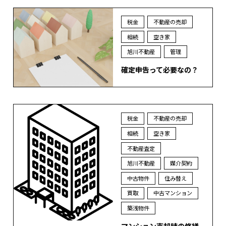
税金
不動産の売却
相続
空き家
旭川不動産
管理
確定申告って必要なの？
税金
不動産の売却
相続
空き家
不動産査定
旭川不動産
媒介契約
中古物件
住み替え
買取
中古マンション
築浅物件
マンション売却時の修繕