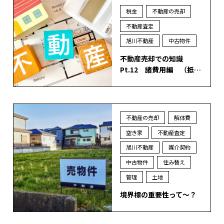
税金
不動産の売却
不動産査定
旭川不動産
中古物件
不動産売却での知識
Pt.12 諸費用編 （抵…
不動産の売却
解体費
空き家
不動産査定
旭川不動産
媒介契約
中古物件
住み替え
管理
土地
境界標の重要性って～？