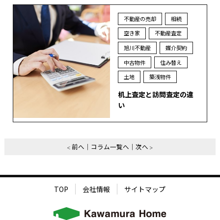
不動産の売却
相続
空き家
不動産査定
旭川不動産
媒介契約
中古物件
住み替え
土地
築浅物件
机上査定と訪問査定の違
い
前へ
コラム一覧へ
次へ
TOP
会社情報
サイトマップ