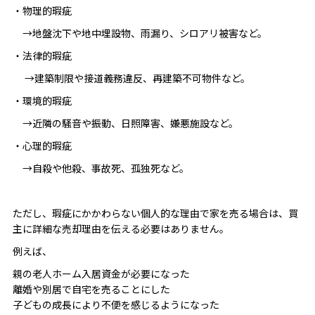
・物理的瑕疵
→地盤沈下や地中埋設物、雨漏り、シロアリ被害など。
・法律的瑕疵
→建築制限や接道義務違反、再建築不可物件など。
・環境的瑕疵
→近隣の騒音や振動、日照障害、嫌悪施設など。
・心理的瑕疵
→自殺や他殺、事故死、孤独死など。
ただし、瑕疵にかかわらない個人的な理由で家を売る場合は、買
主に詳細な売却理由を伝える必要はありません。
例えば、
親の老人ホーム入居資金が必要になった
離婚や別居で自宅を売ることにした
子どもの成長により不便を感じるようになった