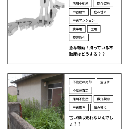
旭川不動産
媒介契約
中古物件
住み替え
中古マンション
旗竿地
土地
築浅物件
急な転勤！持っている不
動産はどうする？？
不動産の売却
空き家
不動産査定
旭川不動産
媒介契約
中古物件
住み替え
古い家は売れないんでし
ょ？？