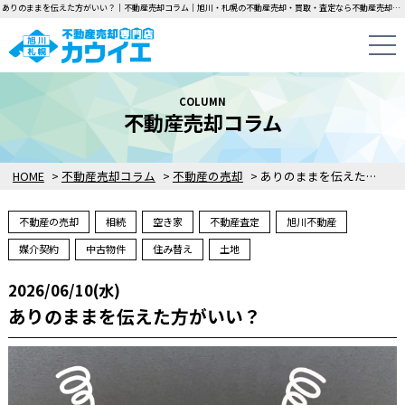
ありのままを伝えた方がいい？｜不動産売却コラム｜旭川・札幌の不動産売却・買取・査定なら不動産売却専門店カウイエにお任せください！中古一戸建て・マンション・土地の即日無料査定・即金買取を行っています！
COLUMN
不動産売却コラム
HOME
>
不動産売却コラム
>
不動産の売却
>
ありのままを伝えた方がいい？
不動産の売却
相続
空き家
不動産査定
旭川不動産
媒介契約
中古物件
住み替え
土地
2026/06/10(水)
ありのままを伝えた方がいい？