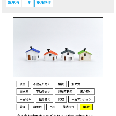
旗竿地
土地
築浅物件
税金
不動産の売却
相続
解体費
空き家
不動産査定
旭川不動産
媒介契約
中古物件
住み替え
買取
中古マンション
管理
旗竿地
土地
築浅物件
NEW