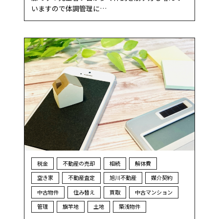
いますので体調管理に…
税金
不動産の売却
相続
解体費
空き家
不動産査定
旭川不動産
媒介契約
中古物件
住み替え
買取
中古マンション
管理
旗竿地
土地
築浅物件