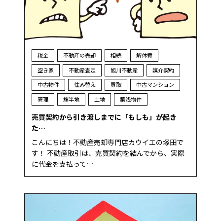
税金
不動産の売却
相続
解体費
空き家
不動産査定
旭川不動産
媒介契約
中古物件
住み替え
買取
中古マンション
管理
旗竿地
土地
築浅物件
売買契約から引き渡しまでに「もしも」が起き
た…
こんにちは！不動産売却専門店カウイエの塚田で
す！ 不動産取引は、売買契約を結んでから、実際
に代金を支払って…