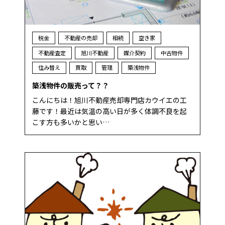
税金
不動産の売却
相続
空き家
不動産査定
旭川不動産
媒介契約
中古物件
住み替え
買取
管理
築浅物件
築浅物件の販売って？？
こんにちは！旭川不動産売却専門店カウイエの工
藤です！最近は気温の高い日が多く体調不良を起
こす方も多いかと思い…