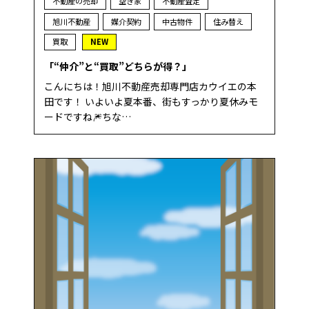
不動産の売却
空き家
不動産査定
旭川不動産
媒介契約
中古物件
住み替え
買取
NEW
「“仲介”と“買取”どちらが得？」
こんにちは！旭川不動産売却専門店カウイエの本
田です！ いよいよ夏本番、街もすっかり夏休みモ
ードですね🎆ちな…