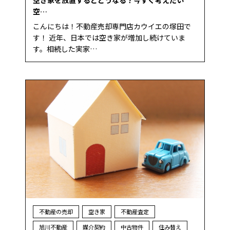
空き家を放置するとどうなる？今すぐ考えたい
空…
こんにちは！不動産売却専門店カウイエの塚田で
す！ 近年、日本では空き家が増加し続けていま
す。相続した実家…
不動産の売却
空き家
不動産査定
旭川不動産
媒介契約
中古物件
住み替え