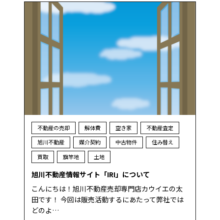
不動産の売却
解体費
空き家
不動産査定
旭川不動産
媒介契約
中古物件
住み替え
買取
旗竿地
土地
旭川不動産情報サイト「IRI」について
こんにちは！旭川不動産売却専門店カウイエの太
田です！ 今回は販売活動するにあたって弊社では
どのよ…