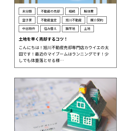
未分類
不動産の売却
相続
解体費
空き家
不動産査定
旭川不動産
媒介契約
中古物件
住み替え
旗竿地
土地
土地を早く売却するコツ！
こんにちは！旭川不動産売却専門店カウイエの太
田です！最近のマイブームはランニングです！少
しでも体重落とせる様…