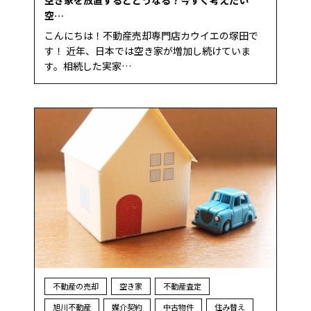
空き家を放置するとどうなる？今すぐ考えたい
空…
こんにちは！不動産売却専門店カウイエの塚田で
す！ 近年、日本では空き家が増加し続けていま
す。相続した実家…
不動産の売却
空き家
不動産査定
旭川不動産
媒介契約
中古物件
住み替え