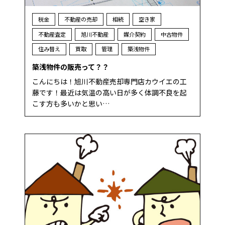
税金
不動産の売却
相続
空き家
不動産査定
旭川不動産
媒介契約
中古物件
住み替え
買取
管理
築浅物件
築浅物件の販売って？？
こんにちは！旭川不動産売却専門店カウイエの工
藤です！最近は気温の高い日が多く体調不良を起
こす方も多いかと思い…