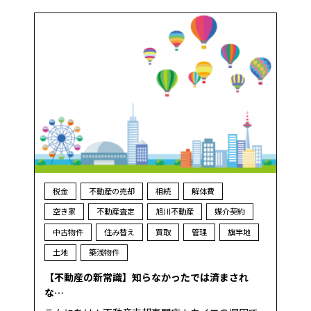
税金
不動産の売却
相続
解体費
空き家
不動産査定
旭川不動産
媒介契約
中古物件
住み替え
買取
管理
旗竿地
土地
築浅物件
【不動産の新常識】知らなかったでは済まされ
な…