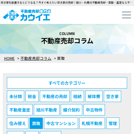
空き家を放置するとどうなる？今すぐ考えたい空き家の売却｜旭川・札幌の不動産売却・買取・査定なら不動産売却専門店カウイエにお任せください！中古一戸建て・マンション・土地の即日無料査定・即金買取を行っています！
COLUMN
不動産売却コラム
HOME
>
不動産売却コラム
>
買取
すべてのカテゴリー
未分類
税金
不動産の売却
相続
解体費
空き家
不動産査定
旭川不動産
媒介契約
中古物件
住み替え
買取
中古マンション
札幌不動産
管理