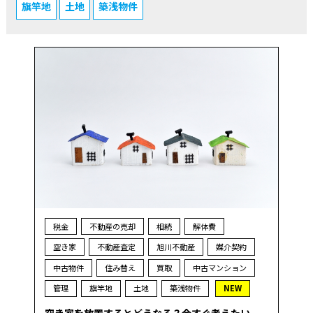
旗竿地
土地
築浅物件
税金
不動産の売却
相続
解体費
空き家
不動産査定
旭川不動産
媒介契約
中古物件
住み替え
買取
中古マンション
管理
旗竿地
土地
築浅物件
NEW