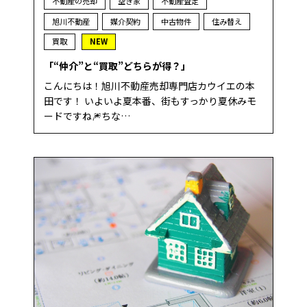
不動産の売却
空き家
不動産査定
旭川不動産
媒介契約
中古物件
住み替え
買取
NEW
「“仲介”と“買取”どちらが得？」
こんにちは！旭川不動産売却専門店カウイエの本
田です！ いよいよ夏本番、街もすっかり夏休みモ
ードですね🎆ちな…