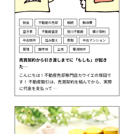
税金
不動産の売却
相続
解体費
空き家
不動産査定
旭川不動産
媒介契約
中古物件
住み替え
買取
中古マンション
管理
旗竿地
土地
築浅物件
売買契約から引き渡しまでに「もしも」が起き
た…
こんにちは！不動産売却専門店カウイエの塚田で
す！ 不動産取引は、売買契約を結んでから、実際
に代金を支払って…