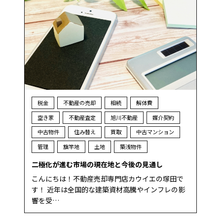
税金
不動産の売却
相続
解体費
空き家
不動産査定
旭川不動産
媒介契約
中古物件
住み替え
買取
中古マンション
管理
旗竿地
土地
築浅物件
二極化が進む市場の現在地と今後の見通し
こんにちは！不動産売却専門店カウイエの塚田で
す！ 近年は全国的な建築資材高騰やインフレの影
響を受…