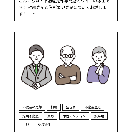
こんにちは！不動産売却専門店カウイエの塚田で
す！ 相続登記と住所変更登記についてお話しま
す！「…
不動産の売却
相続
空き家
不動産査定
旭川不動産
買取
中古マンション
旗竿地
土地
築浅物件