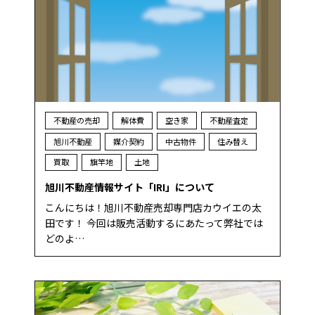
不動産の売却
解体費
空き家
不動産査定
旭川不動産
媒介契約
中古物件
住み替え
買取
旗竿地
土地
旭川不動産情報サイト「IRI」について
こんにちは！旭川不動産売却専門店カウイエの太
田です！ 今回は販売活動するにあたって弊社では
どのよ…